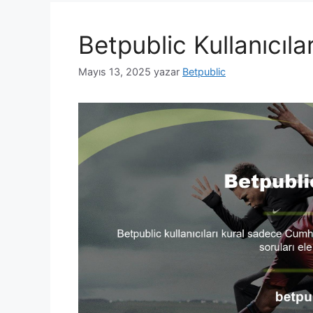
Betpublic Kullanıcılar
Mayıs 13, 2025
yazar
Betpublic