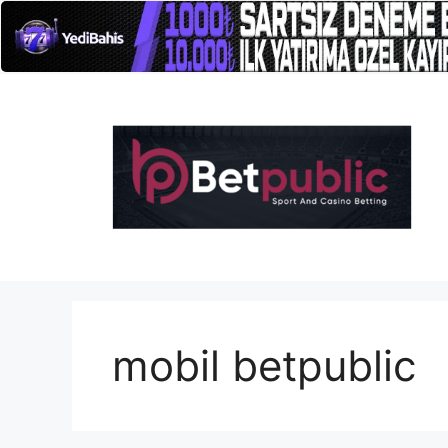
İçeriğe
atla
mobil betpublic