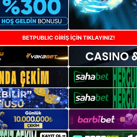
BETPUBLIC GİRİŞ İÇİN TIKLAYINIZ!