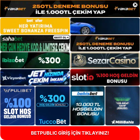
×
BETPUBLIC GİRİŞ İÇİN TIKLAYINIZ!