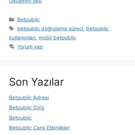
Devamını oku
Kategoriler
Betpublic
Etiketler
betpublic doğrulama süreci
,
betpublic
kullanıcıları
,
mobil betpublic
Yorum yap
Son Yazılar
Betpublic Adresi
Betpublic Giriş
Betpublic
Betpublic Canlı Etkinlikler