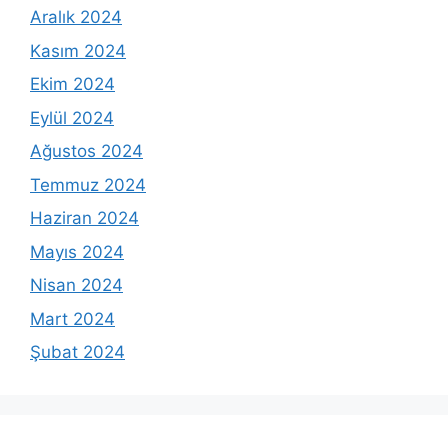
Aralık 2024
Kasım 2024
Ekim 2024
Eylül 2024
Ağustos 2024
Temmuz 2024
Haziran 2024
Mayıs 2024
Nisan 2024
Mart 2024
Şubat 2024