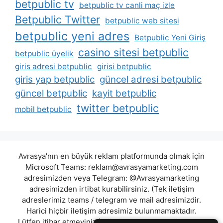
betpublic tv
betpublic tv canli maç izle
Betpublic Twitter
betpublic web sitesi
betpublic yeni adres
Betpublic Yeni Giriş
casino sitesi betpublic
betpublic üyelik
giris adresi betpublic
girisi betpublic
giris yap betpublic
güncel adresi betpublic
güncel betpublic
kayit betpublic
twitter betpublic
mobil betpublic
Avrasya'nın en büyük reklam platformunda olmak için
Microsoft Teams:
reklam@avrasyamarketing.com
adresimizden veya Telegram: @Avrasyamarketing
adresimizden irtibat kurabilirsiniz. (Tek iletişim
adreslerimiz teams / telegram ve mail adresimizdir.
Harici hiçbir iletişim adresimiz bulunmamaktadır.
Lütfen itibar etmeyiniz.) Türkiye yasalarına göre 7258