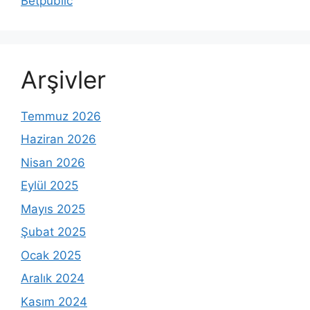
Betpublic
Arşivler
Temmuz 2026
Haziran 2026
Nisan 2026
Eylül 2025
Mayıs 2025
Şubat 2025
Ocak 2025
Aralık 2024
Kasım 2024