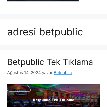
adresi betpublic
Betpublic Tek Tıklama
Ağustos 14, 2024
yazar
Betpublic