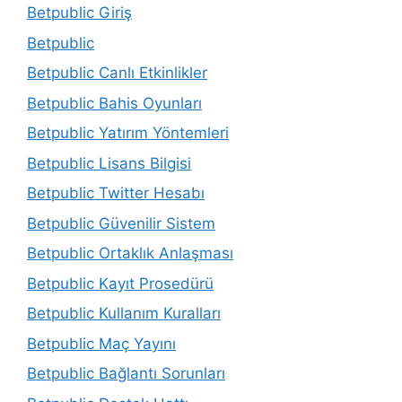
Betpublic Giriş
Betpublic
Betpublic Canlı Etkinlikler
Betpublic Bahis Oyunları
Betpublic Yatırım Yöntemleri
Betpublic Lisans Bilgisi
Betpublic Twitter Hesabı
Betpublic Güvenilir Sistem
Betpublic Ortaklık Anlaşması
Betpublic Kayıt Prosedürü
Betpublic Kullanım Kuralları
Betpublic Maç Yayını
Betpublic Bağlantı Sorunları