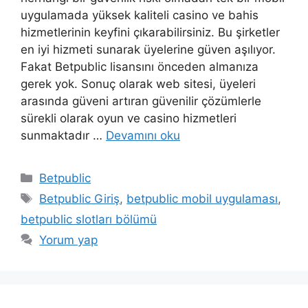
uygulamada yüksek kaliteli casino ve bahis
hizmetlerinin keyfini çıkarabilirsiniz. Bu şirketler
en iyi hizmeti sunarak üyelerine güven aşılıyor.
Fakat Betpublic lisansını önceden almanıza
gerek yok. Sonuç olarak web sitesi, üyeleri
arasında güveni artıran güvenilir çözümlerle
sürekli olarak oyun ve casino hizmetleri
sunmaktadır …
Devamını oku
Kategoriler
Betpublic
Etiketler
Betpublic Giriş
,
betpublic mobil uygulaması
,
betpublic slotları bölümü
Yorum yap