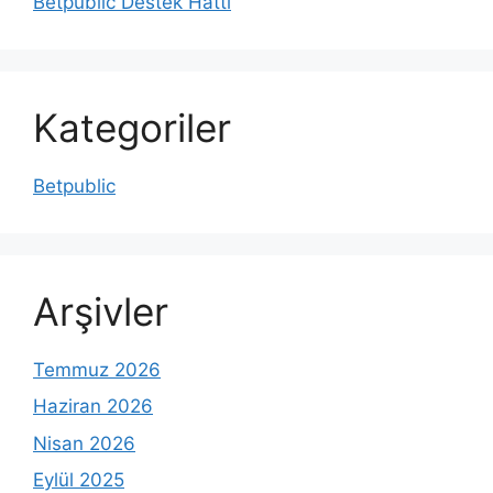
Betpublic Destek Hattı
Kategoriler
Betpublic
Arşivler
Temmuz 2026
Haziran 2026
Nisan 2026
Eylül 2025