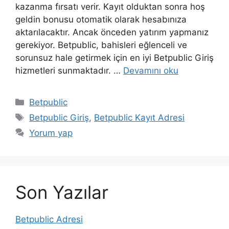
kazanma fırsatı verir. Kayıt olduktan sonra hoş
geldin bonusu otomatik olarak hesabınıza
aktarılacaktır. Ancak önceden yatırım yapmanız
gerekiyor. Betpublic, bahisleri eğlenceli ve
sorunsuz hale getirmek için en iyi Betpublic Giriş
hizmetleri sunmaktadır. …
Devamını oku
Kategoriler
Betpublic
Etiketler
Betpublic Giriş
,
Betpublic Kayıt Adresi
Yorum yap
Son Yazılar
Betpublic Adresi