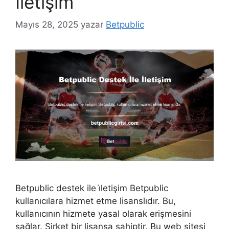
İletişim
Mayıs 28, 2025
yazar
Betpublic
Betpublic destek ile i̇letişim Betpublic
kullanıcılara hizmet etme lisanslıdır. Bu,
kullanıcının hizmete yasal olarak erişmesini
sağlar. Şirket bir lisansa sahiptir. Bu web sitesi