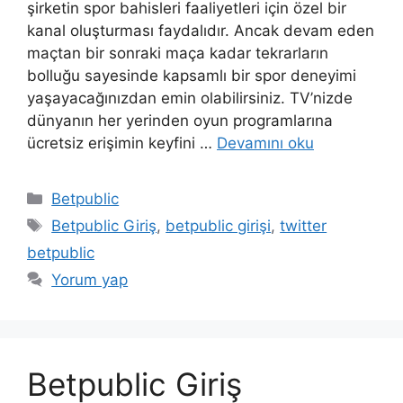
şirketin spor bahisleri faaliyetleri için özel bir
kanal oluşturması faydalıdır. Ancak devam eden
maçtan bir sonraki maça kadar tekrarların
bolluğu sayesinde kapsamlı bir spor deneyimi
yaşayacağınızdan emin olabilirsiniz. TV’nizde
dünyanın her yerinden oyun programlarına
ücretsiz erişimin keyfini …
Devamını oku
Kategoriler
Betpublic
Etiketler
Betpublic Giriş
,
betpublic girişi
,
twitter
betpublic
Yorum yap
Betpublic Giriş