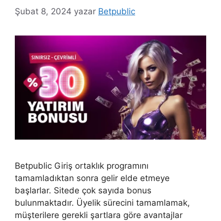
Şubat 8, 2024
yazar
Betpublic
Betpublic Giriş ortaklık programını
tamamladıktan sonra gelir elde etmeye
başlarlar. Sitede çok sayıda bonus
bulunmaktadır. Üyelik sürecini tamamlamak,
müşterilere gerekli şartlara göre avantajlar