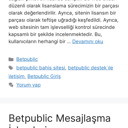
düzenli olarak lisanslama sürecimizin bir parçası
olarak değerlendirilir. Ayrıca, sitenin lisansın bir
parçası olarak teftişe uğradığı keşfedildi. Ayrıca,
web sitesinin tam işlevselliği kontrol sürecinde
kapsamlı bir şekilde incelenmektedir. Bu,
kullanıcıların herhangi bir …
Devamını oku
Kategoriler
Betpublic
Etiketler
betpublic bahis sitesi
,
betpublic destek i̇le
i̇letişim
,
Betpublic Giriş
Yorum yap
Betpublic Mesajlaşma