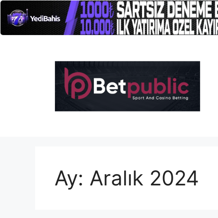
İçeriğe
atla
Ay:
Aralık 2024