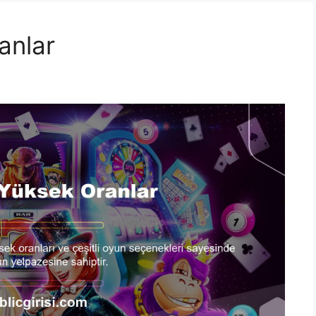
anlar