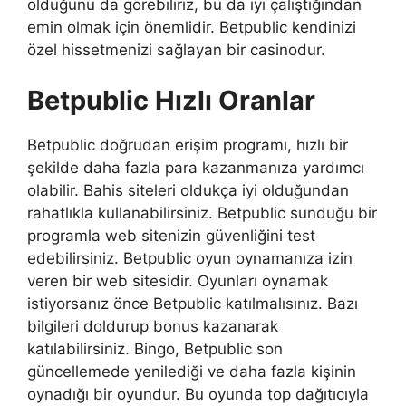
olduğunu da görebiliriz, bu da iyi çalıştığından
emin olmak için önemlidir. Betpublic kendinizi
özel hissetmenizi sağlayan bir casinodur.
Betpublic Hızlı Oranlar
Betpublic doğrudan erişim programı, hızlı bir
şekilde daha fazla para kazanmanıza yardımcı
olabilir. Bahis siteleri oldukça iyi olduğundan
rahatlıkla kullanabilirsiniz. Betpublic sunduğu bir
programla web sitenizin güvenliğini test
edebilirsiniz. Betpublic oyun oynamanıza izin
veren bir web sitesidir. Oyunları oynamak
istiyorsanız önce Betpublic katılmalısınız. Bazı
bilgileri doldurup bonus kazanarak
katılabilirsiniz. Bingo, Betpublic son
güncellemede yenilediği ve daha fazla kişinin
oynadığı bir oyundur. Bu oyunda top dağıtıcıyla