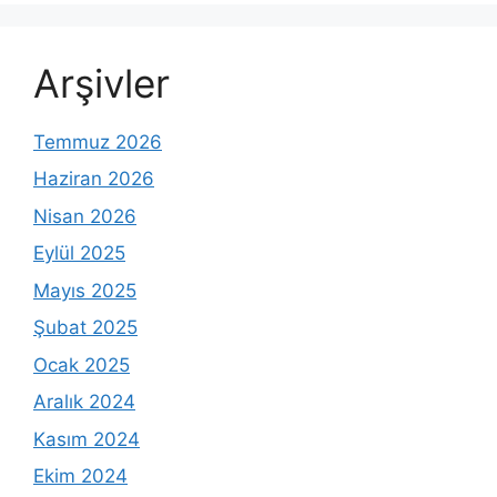
Arşivler
Temmuz 2026
Haziran 2026
Nisan 2026
Eylül 2025
Mayıs 2025
Şubat 2025
Ocak 2025
Aralık 2024
Kasım 2024
Ekim 2024