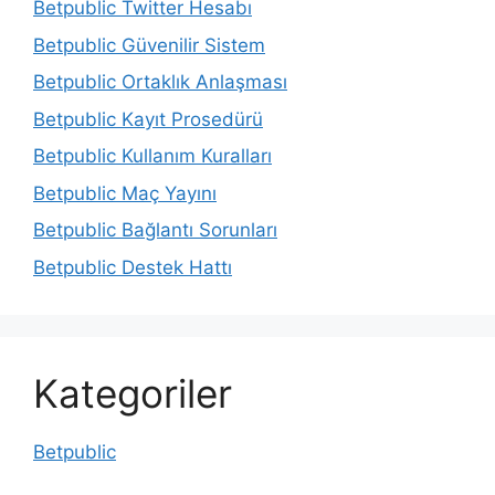
Betpublic Twitter Hesabı
Betpublic Güvenilir Sistem
Betpublic Ortaklık Anlaşması
Betpublic Kayıt Prosedürü
Betpublic Kullanım Kuralları
Betpublic Maç Yayını
Betpublic Bağlantı Sorunları
Betpublic Destek Hattı
Kategoriler
Betpublic