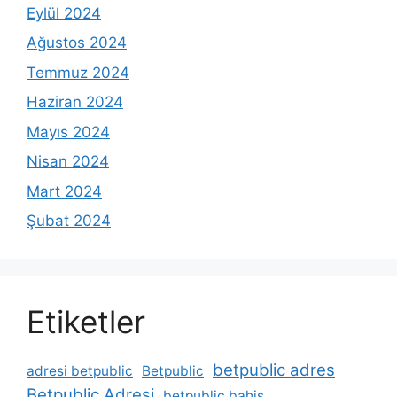
Eylül 2024
Ağustos 2024
Temmuz 2024
Haziran 2024
Mayıs 2024
Nisan 2024
Mart 2024
Şubat 2024
Etiketler
betpublic adres
adresi betpublic
Betpublic
Betpublic Adresi
betpublic bahis