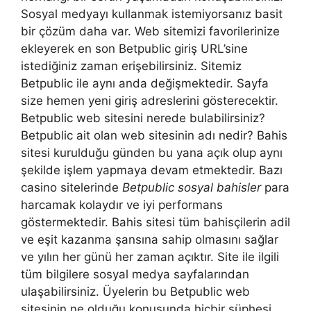
Sosyal medyayı kullanmak istemiyorsanız basit
bir çözüm daha var. Web sitemizi favorilerinize
ekleyerek en son Betpublic giriş URL’sine
istediğiniz zaman erişebilirsiniz. Sitemiz
Betpublic ile aynı anda değişmektedir. Sayfa
size hemen yeni giriş adreslerini gösterecektir.
Betpublic web sitesini nerede bulabilirsiniz?
Betpublic ait olan web sitesinin adı nedir? Bahis
sitesi kurulduğu günden bu yana açık olup aynı
şekilde işlem yapmaya devam etmektedir. Bazı
casino sitelerinde
Betpublic sosyal bahisler
para
harcamak kolaydır ve iyi performans
göstermektedir. Bahis sitesi tüm bahisçilerin adil
ve eşit kazanma şansına sahip olmasını sağlar
ve yılın her günü her zaman açıktır. Site ile ilgili
tüm bilgilere sosyal medya sayfalarından
ulaşabilirsiniz. Üyelerin bu Betpublic web
sitesinin ne olduğu konusunda hiçbir şüphesi