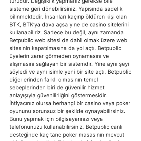
türüdür. Değişiklik yapmanız gerekse bile
sisteme geri dönebilirsiniz. Yapısında sadelik
bilinmektedir. İnsanları kaçırıp öldüren kişi olan
BTK, BTK’ya dava açsa yine de casino sitelerini
kullanabiliriz. Sadece bu değil, aynı zamanda
Betpublic web sitesi de dahil olmak üzere web
sitesinin kapatılmasına da yol açtı. Betpublic
üyelerin zarar görmeden oynamasını ve
alışmasını sağlayan bir sistemdir. Yine aynı şeyi
söyledi ve aynı isimle yeni bir site açtı. Betpublic
diğerlerinden farklı olmasının temel
sebeplerinden biri de güvenilir hizmet
anlayışıyla güvenilirliğini göstermesidir.
İhtiyacınız olursa herhangi bir casino veya poker
oyununu sorunsuz bir şekilde oynayabilirsiniz.
Bunu yapmak için bilgisayarınızı veya
telefonunuzu kullanabilirsiniz. Betpublic canlı
desteğinde kaç tane poker masasının mevcut