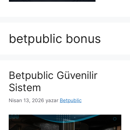
betpublic bonus
Betpublic Güvenilir
Sistem
Nisan 13, 2026
yazar
Betpublic