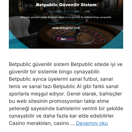
Betpublic güvenilir sistem Betpublic sitede iyi ve
güvenilir bir sistemle bingo oynayabilir.
Betpublic ayrıca üyelerini sanal futbol, sanal
tenis ve sanal tazı Betpublic AI gibi farklı sanal
sporlarla meşgul ediyor. Genel olarak, bahisçiler
bu web sitesinin promosyonları takip etme
yeteneği sayesinde bahislerini verimli bir şekilde
oynayabilir ve daha fazla kar elde edebilirler.
Casino meraklıları, casino …
Devamını oku