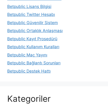
Betpublic Lisans Bilgisi
Betpublic Twitter Hesabı
Betpublic Güvenilir Sistem
Betpublic Ortaklık Anlaşması
Betpublic Kayıt Prosedürü
Betpublic Kullanım Kuralları
Betpublic Maç Yayını
Betpublic Bağlantı Sorunları
Betpublic Destek Hattı
Kategoriler