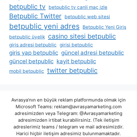
betpublic tv
betpublic tv canli maç izle
Betpublic Twitter
betpublic web sitesi
betpublic yeni adres
Betpublic Yeni Giriş
casino sitesi betpublic
betpublic üyelik
giris adresi betpublic
girisi betpublic
giris yap betpublic
güncel adresi betpublic
güncel betpublic
kayit betpublic
twitter betpublic
mobil betpublic
Avrasya'nın en büyük reklam platformunda olmak için
Microsoft Teams:
reklam@avrasyamarketing.com
adresimizden veya Telegram: @Avrasyamarketing
adresimizden irtibat kurabilirsiniz. (Tek iletişim
adreslerimiz teams / telegram ve mail adresimizdir.
Harici hiçbir iletişim adresimiz bulunmamaktadır.