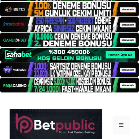
İçeriğe
atla
Menü