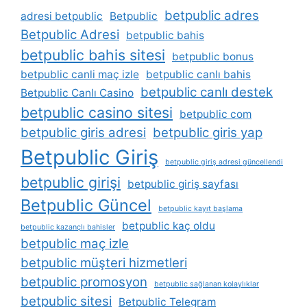
betpublic adres
adresi betpublic
Betpublic
Betpublic Adresi
betpublic bahis
betpublic bahis sitesi
betpublic bonus
betpublic canli maç izle
betpublic canlı bahis
betpublic canlı destek
Betpublic Canlı Casino
betpublic casino sitesi
betpublic com
betpublic giris adresi
betpublic giris yap
Betpublic Giriş
betpublic giriş adresi güncellendi
betpublic girişi
betpublic giriş sayfası
Betpublic Güncel
betpublic kayıt başlama
betpublic kaç oldu
betpublic kazançlı bahisler
betpublic maç izle
betpublic müşteri hizmetleri
betpublic promosyon
betpublic sağlanan kolaylıklar
betpublic sitesi
Betpublic Telegram