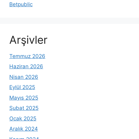
Betpublic
Arşivler
Temmuz 2026
Haziran 2026
Nisan 2026
Eylül 2025
Mayıs 2025
Şubat 2025
Ocak 2025
Aralık 2024