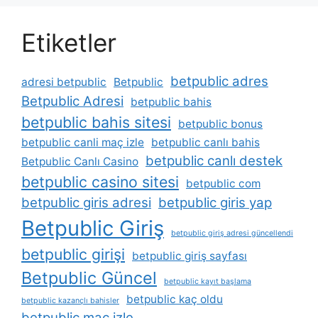
Etiketler
betpublic adres
adresi betpublic
Betpublic
Betpublic Adresi
betpublic bahis
betpublic bahis sitesi
betpublic bonus
betpublic canli maç izle
betpublic canlı bahis
betpublic canlı destek
Betpublic Canlı Casino
betpublic casino sitesi
betpublic com
betpublic giris adresi
betpublic giris yap
Betpublic Giriş
betpublic giriş adresi güncellendi
betpublic girişi
betpublic giriş sayfası
Betpublic Güncel
betpublic kayıt başlama
betpublic kaç oldu
betpublic kazançlı bahisler
betpublic maç izle