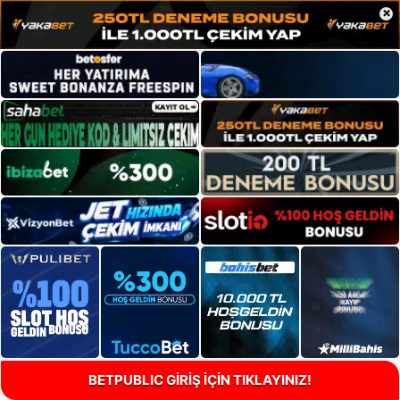
×
BETPUBLIC GİRİŞ İÇİN TIKLAYINIZ!