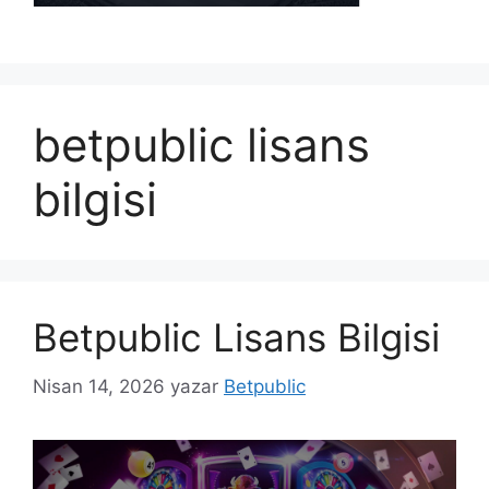
betpublic lisans
bilgisi
Betpublic Lisans Bilgisi
Nisan 14, 2026
yazar
Betpublic