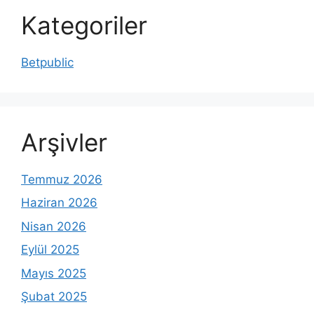
Kategoriler
Betpublic
Arşivler
Temmuz 2026
Haziran 2026
Nisan 2026
Eylül 2025
Mayıs 2025
Şubat 2025