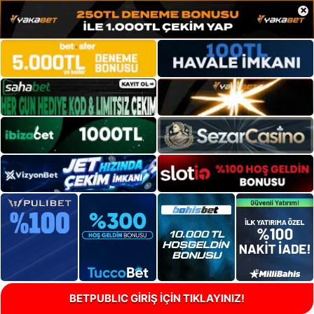
×
BETPUBLIC GİRİŞ İÇİN TIKLAYINIZ!