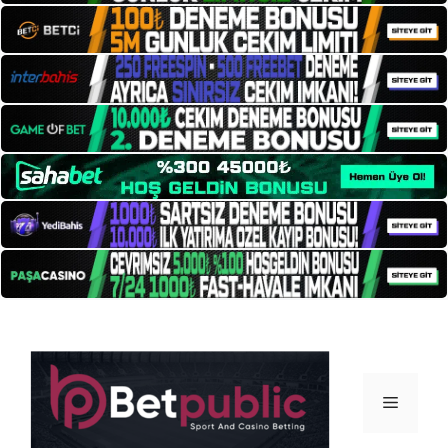
İçeriğe
atla
Menü