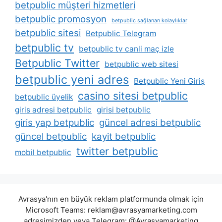
betpublic müşteri hizmetleri
betpublic promosyon
betpublic sağlanan kolaylıklar
betpublic sitesi
Betpublic Telegram
betpublic tv
betpublic tv canli maç izle
Betpublic Twitter
betpublic web sitesi
betpublic yeni adres
Betpublic Yeni Giriş
casino sitesi betpublic
betpublic üyelik
giris adresi betpublic
girisi betpublic
giris yap betpublic
güncel adresi betpublic
güncel betpublic
kayit betpublic
twitter betpublic
mobil betpublic
Avrasya'nın en büyük reklam platformunda olmak için
Microsoft Teams:
reklam@avrasyamarketing.com
adresimizden veya Telegram: @Avrasyamarketing