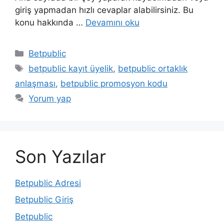
giriş yapmadan hızlı cevaplar alabilirsiniz. Bu
konu hakkında …
Devamını oku
Kategoriler
Betpublic
Etiketler
betpublic kayıt üyelik
,
betpublic ortaklık
anlaşması
,
betpublic promosyon kodu
Yorum yap
Son Yazılar
Betpublic Adresi
Betpublic Giriş
Betpublic