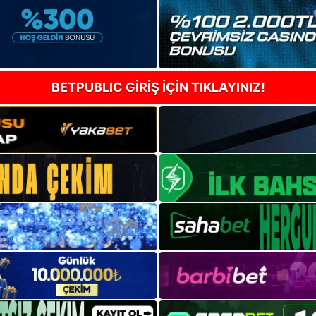
BETPUBLIC GİRİŞ İÇİN TIKLAYINIZ!