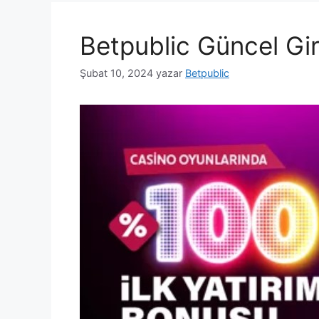
Betpublic Güncel Gir
Şubat 10, 2024
yazar
Betpublic