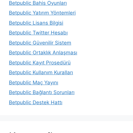
Betpublic Bahis Oyunları
Betpublic Yatırım Yöntemleri
Betpublic Lisans Bilgisi
Betpublic Twitter Hesabı
Betpublic Güvenilir Sistem
Betpublic Ortaklık Anlaşması
Betpublic Kayıt Prosedürü
Betpublic Kullanım Kuralları
Betpublic Maç Yayını
Betpublic Bağlantı Sorunları
Betpublic Destek Hattı