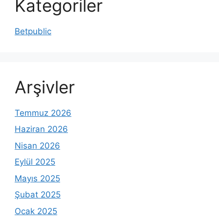
Kategoriler
Betpublic
Arşivler
Temmuz 2026
Haziran 2026
Nisan 2026
Eylül 2025
Mayıs 2025
Şubat 2025
Ocak 2025