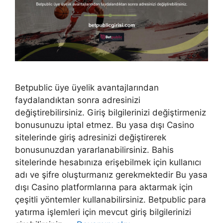
Betpublic üye üyelik avantajlarından
faydalandıktan sonra adresinizi
değiştirebilirsiniz. Giriş bilgilerinizi değiştirmeniz
bonusunuzu iptal etmez. Bu yasa dışı Casino
sitelerinde giriş adresinizi değiştirerek
bonusunuzdan yararlanabilirsiniz. Bahis
sitelerinde hesabınıza erişebilmek için kullanıcı
adı ve şifre oluşturmanız gerekmektedir Bu yasa
dışı Casino platformlarına para aktarmak için
çeşitli yöntemler kullanabilirsiniz. Betpublic para
yatırma işlemleri için mevcut giriş bilgilerinizi