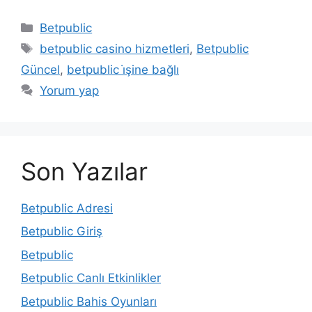
Kategoriler
Betpublic
Etiketler
betpublic casino hizmetleri
,
Betpublic
Güncel
,
betpublic i̇şine bağlı
Yorum yap
Son Yazılar
Betpublic Adresi
Betpublic Giriş
Betpublic
Betpublic Canlı Etkinlikler
Betpublic Bahis Oyunları