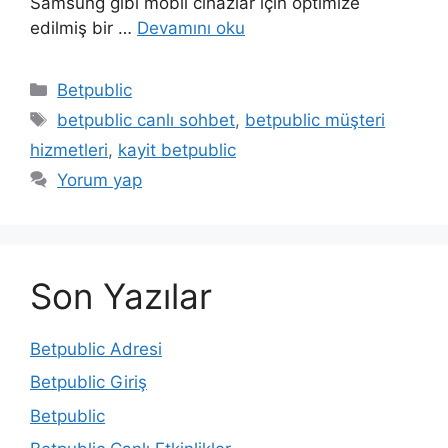
Samsung gibi mobil cihazlar için optimize
edilmiş bir …
Devamını oku
Kategoriler
Betpublic
Etiketler
betpublic canlı sohbet
,
betpublic müşteri
hizmetleri
,
kayit betpublic
Yorum yap
Son Yazılar
Betpublic Adresi
Betpublic Giriş
Betpublic