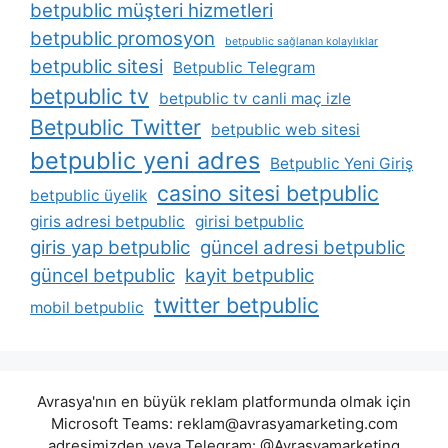
betpublic müşteri hizmetleri
betpublic promosyon
betpublic sağlanan kolaylıklar
betpublic sitesi
Betpublic Telegram
betpublic tv
betpublic tv canli maç izle
Betpublic Twitter
betpublic web sitesi
betpublic yeni adres
Betpublic Yeni Giriş
casino sitesi betpublic
betpublic üyelik
giris adresi betpublic
girisi betpublic
giris yap betpublic
güncel adresi betpublic
güncel betpublic
kayit betpublic
twitter betpublic
mobil betpublic
Avrasya'nın en büyük reklam platformunda olmak için
Microsoft Teams:
reklam@avrasyamarketing.com
adresimizden veya Telegram: @Avrasyamarketing