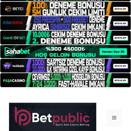
İçeriğe
atla
Menü