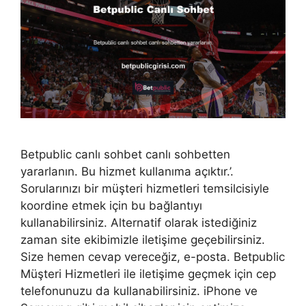
Betpublic canlı sohbet canlı sohbetten
yararlanın. Bu hizmet kullanıma açıktır.’.
Sorularınızı bir müşteri hizmetleri temsilcisiyle
koordine etmek için bu bağlantıyı
kullanabilirsiniz. Alternatif olarak istediğiniz
zaman site ekibimizle iletişime geçebilirsiniz.
Size hemen cevap vereceğiz, e-posta. Betpublic
Müşteri Hizmetleri ile iletişime geçmek için cep
telefonunuzu da kullanabilirsiniz. iPhone ve