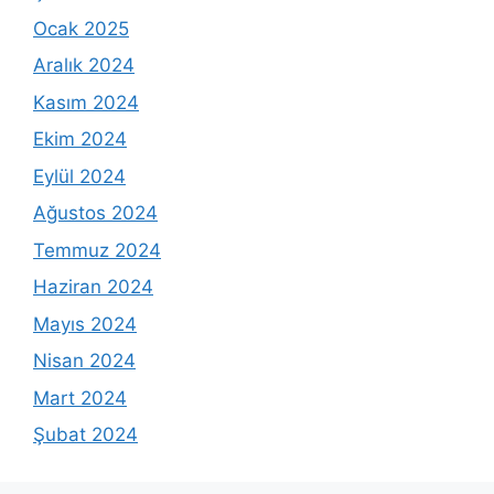
Ocak 2025
Aralık 2024
Kasım 2024
Ekim 2024
Eylül 2024
Ağustos 2024
Temmuz 2024
Haziran 2024
Mayıs 2024
Nisan 2024
Mart 2024
Şubat 2024