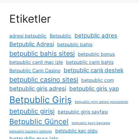
Etiketler
betpublic adres
adresi betpublic
Betpublic
Betpublic Adresi
betpublic bahis
betpublic bahis sitesi
betpublic bonus
betpublic canli maç izle
betpublic canlı bahis
betpublic canlı destek
Betpublic Canlı Casino
betpublic casino sitesi
betpublic com
betpublic giris adresi
betpublic giris yap
Betpublic Giriş
betpublic giriş adresi güncellendi
betpublic girişi
betpublic giriş sayfası
Betpublic Güncel
betpublic kayıt başlama
betpublic kaç oldu
betpublic kazançlı bahisler
betpublic maç izle