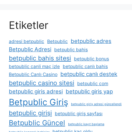
Etiketler
betpublic adres
adresi betpublic
Betpublic
Betpublic Adresi
betpublic bahis
betpublic bahis sitesi
betpublic bonus
betpublic canli maç izle
betpublic canlı bahis
betpublic canlı destek
Betpublic Canlı Casino
betpublic casino sitesi
betpublic com
betpublic giris adresi
betpublic giris yap
Betpublic Giriş
betpublic giriş adresi güncellendi
betpublic girişi
betpublic giriş sayfası
Betpublic Güncel
betpublic kayıt başlama
betpublic kaç oldu