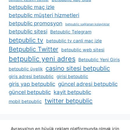
betpublic kazançlı bahisler
betpublic maç izle
betpublic müşteri hizmetleri
betpublic promosyon
betpublic sağlanan kolaylıklar
betpublic sitesi
Betpublic Telegram
betpublic tv
betpublic tv canli maç izle
Betpublic Twitter
betpublic web sitesi
betpublic yeni adres
Betpublic Yeni Giriş
casino sitesi betpublic
betpublic üyelik
giris adresi betpublic
girisi betpublic
giris yap betpublic
güncel adresi betpublic
güncel betpublic
kayit betpublic
twitter betpublic
mobil betpublic
Avrasya'nın en büyük reklam platformunda olmak için