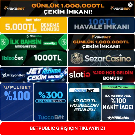
×
BETPUBLIC GİRİŞ İÇİN TIKLAYINIZ!