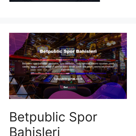
Betpublic Spor
Bahisleri