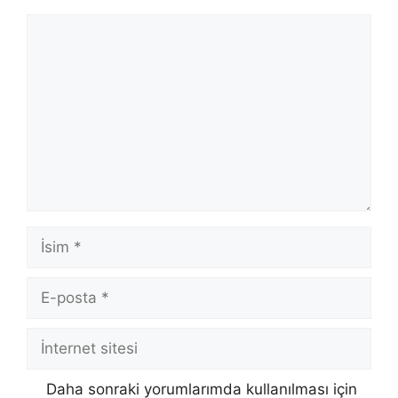
Yorum
İsim
E-
posta
İnternet
sitesi
Daha sonraki yorumlarımda kullanılması için