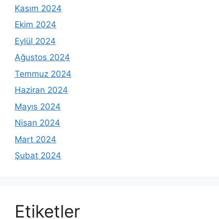
Kasım 2024
Ekim 2024
Eylül 2024
Ağustos 2024
Temmuz 2024
Haziran 2024
Mayıs 2024
Nisan 2024
Mart 2024
Şubat 2024
Etiketler