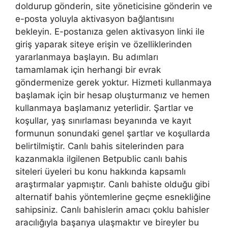
doldurup gönderin, site yöneticisine gönderin ve
e-posta yoluyla aktivasyon bağlantısını
bekleyin. E-postanıza gelen aktivasyon linki ile
giriş yaparak siteye erişin ve özelliklerinden
yararlanmaya başlayın. Bu adımları
tamamlamak için herhangi bir evrak
göndermenize gerek yoktur. Hizmeti kullanmaya
başlamak için bir hesap oluşturmanız ve hemen
kullanmaya başlamanız yeterlidir. Şartlar ve
koşullar, yaş sınırlaması beyanında ve kayıt
formunun sonundaki genel şartlar ve koşullarda
belirtilmiştir. Canlı bahis sitelerinden para
kazanmakla ilgilenen Betpublic canlı bahis
siteleri üyeleri bu konu hakkında kapsamlı
araştırmalar yapmıştır. Canlı bahiste olduğu gibi
alternatif bahis yöntemlerine geçme esnekliğine
sahipsiniz. Canlı bahislerin amacı çoklu bahisler
aracılığıyla başarıya ulaşmaktır ve bireyler bu