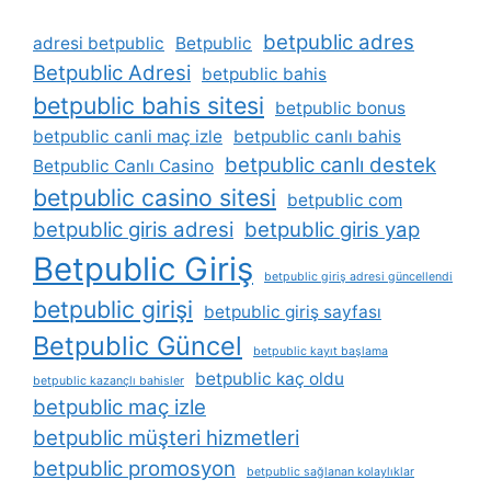
betpublic adres
adresi betpublic
Betpublic
Betpublic Adresi
betpublic bahis
betpublic bahis sitesi
betpublic bonus
betpublic canli maç izle
betpublic canlı bahis
betpublic canlı destek
Betpublic Canlı Casino
betpublic casino sitesi
betpublic com
betpublic giris adresi
betpublic giris yap
Betpublic Giriş
betpublic giriş adresi güncellendi
betpublic girişi
betpublic giriş sayfası
Betpublic Güncel
betpublic kayıt başlama
betpublic kaç oldu
betpublic kazançlı bahisler
betpublic maç izle
betpublic müşteri hizmetleri
betpublic promosyon
betpublic sağlanan kolaylıklar