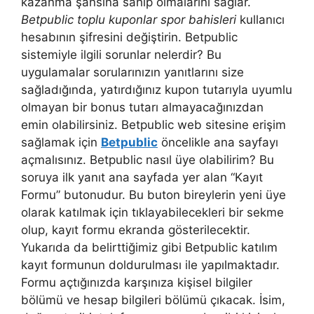
kazanma şansına sahip olmalarını sağlar.
Betpublic toplu kuponlar spor bahisleri
kullanıcı
hesabının şifresini değiştirin. Betpublic
sistemiyle ilgili sorunlar nelerdir? Bu
uygulamalar sorularınızın yanıtlarını size
sağladığında, yatırdığınız kupon tutarıyla uyumlu
olmayan bir bonus tutarı almayacağınızdan
emin olabilirsiniz. Betpublic web sitesine erişim
sağlamak için
Betpublic
öncelikle ana sayfayı
açmalısınız. Betpublic nasıl üye olabilirim? Bu
soruya ilk yanıt ana sayfada yer alan “Kayıt
Formu” butonudur. Bu buton bireylerin yeni üye
olarak katılmak için tıklayabilecekleri bir sekme
olup, kayıt formu ekranda gösterilecektir.
Yukarıda da belirttiğimiz gibi Betpublic katılım
kayıt formunun doldurulması ile yapılmaktadır.
Formu açtığınızda karşınıza kişisel bilgiler
bölümü ve hesap bilgileri bölümü çıkacak. İsim,