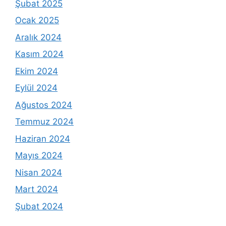
Şubat 2025
Ocak 2025
Aralık 2024
Kasım 2024
Ekim 2024
Eylül 2024
Ağustos 2024
Temmuz 2024
Haziran 2024
Mayıs 2024
Nisan 2024
Mart 2024
Şubat 2024