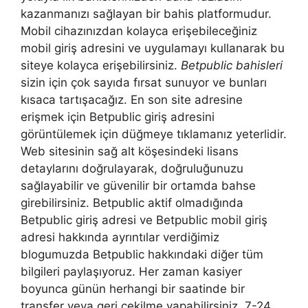
kazanmanızı sağlayan bir bahis platformudur.
Mobil cihazınızdan kolayca erişebileceğiniz
mobil giriş adresini ve uygulamayı kullanarak bu
siteye kolayca erişebilirsiniz.
Betpublic bahisleri
sizin için çok sayıda fırsat sunuyor ve bunları
kısaca tartışacağız. En son site adresine
erişmek için Betpublic giriş adresini
görüntülemek için düğmeye tıklamanız yeterlidir.
Web sitesinin sağ alt köşesindeki lisans
detaylarını doğrulayarak, doğruluğunuzu
sağlayabilir ve güvenilir bir ortamda bahse
girebilirsiniz. Betpublic aktif olmadığında
Betpublic giriş adresi ve Betpublic mobil giriş
adresi hakkında ayrıntılar verdiğimiz
blogumuzda Betpublic hakkındaki diğer tüm
bilgileri paylaşıyoruz. Her zaman kasiyer
boyunca günün herhangi bir saatinde bir
transfer veya geri çekilme yapabilirsiniz, 7-24