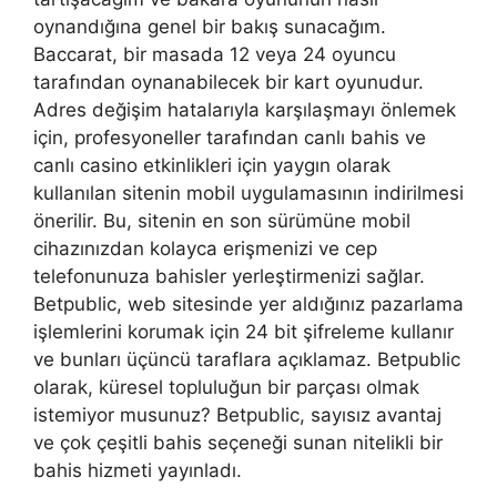
oynandığına genel bir bakış sunacağım.
Baccarat, bir masada 12 veya 24 oyuncu
tarafından oynanabilecek bir kart oyunudur.
Adres değişim hatalarıyla karşılaşmayı önlemek
için, profesyoneller tarafından canlı bahis ve
canlı casino etkinlikleri için yaygın olarak
kullanılan sitenin mobil uygulamasının indirilmesi
önerilir. Bu, sitenin en son sürümüne mobil
cihazınızdan kolayca erişmenizi ve cep
telefonunuza bahisler yerleştirmenizi sağlar.
Betpublic, web sitesinde yer aldığınız pazarlama
işlemlerini korumak için 24 bit şifreleme kullanır
ve bunları üçüncü taraflara açıklamaz. Betpublic
olarak, küresel topluluğun bir parçası olmak
istemiyor musunuz? Betpublic, sayısız avantaj
ve çok çeşitli bahis seçeneği sunan nitelikli bir
bahis hizmeti yayınladı.