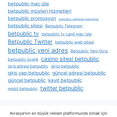
betpublic maç izle
betpublic müşteri hizmetleri
betpublic promosyon
betpublic sağlanan kolaylıklar
betpublic sitesi
Betpublic Telegram
betpublic tv
betpublic tv canli maç izle
Betpublic Twitter
betpublic web sitesi
betpublic yeni adres
Betpublic Yeni Giriş
casino sitesi betpublic
betpublic üyelik
giris adresi betpublic
girisi betpublic
giris yap betpublic
güncel adresi betpublic
güncel betpublic
kayit betpublic
twitter betpublic
mobil betpublic
Avrasya'nın en büyük reklam platformunda olmak için