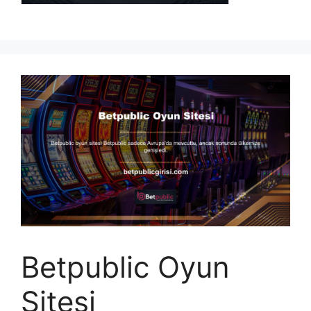
Betpublic Oyun
Sitesi