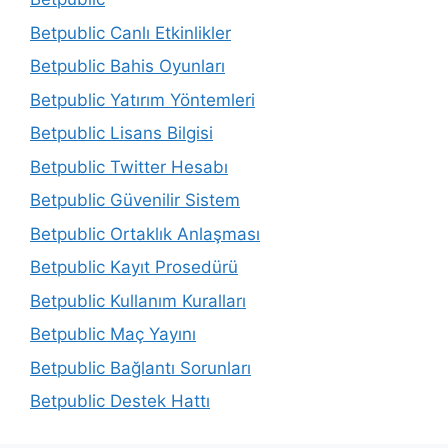
Betpublic Canlı Etkinlikler
Betpublic Bahis Oyunları
Betpublic Yatırım Yöntemleri
Betpublic Lisans Bilgisi
Betpublic Twitter Hesabı
Betpublic Güvenilir Sistem
Betpublic Ortaklık Anlaşması
Betpublic Kayıt Prosedürü
Betpublic Kullanım Kuralları
Betpublic Maç Yayını
Betpublic Bağlantı Sorunları
Betpublic Destek Hattı