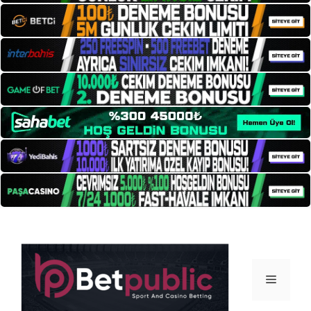
İçeriğe
atla
Menü