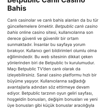
Bahis
Canlı casinolar ve canlı bahis alanları da bu tür
güncellemelere örnektir.
Betpublic canlı casino
bahis
online casino sitesi, kullanıcılarına son
derece güvenli ve güvenilir bir ortam
sunmaktadır. İnsanlar bu sayfaya yorum
bırakıyor. Kullanıcı geri bildirimleri olumlu olma
eğilimindedir. Bu web sitesinin dikkat çeken
yönlerinden biri de Betpublic tv kurulumudur.
Maçı Betpublic TV’den canlı olarak da
izleyebilirsiniz. Sanal casino platformu hızlı bir
büyüme yaşıyor. Kullanıcılarına sağladığı
avantajlarla adından söz ettirmeye devam
ediyor. Betpublic tarzının oyun geliri sayfası,
hoşgeldin bonusları, değişim bonusları ve yeni
üye bonusları gibi küçük bonuslar aracılığıyla