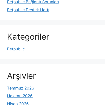
Betpublic Bağlantı Sorunları
Betpublic Destek Hattı
Kategoriler
Betpublic
Arşivler
Temmuz 2026
Haziran 2026
Nisan 2026