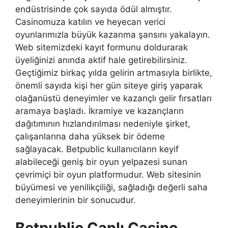
endüstrisinde çok sayıda ödül almıştır.
Casinomuza katılın ve heyecan verici
oyunlarımızla büyük kazanma şansını yakalayın.
Web sitemizdeki kayıt formunu doldurarak
üyeliğinizi anında aktif hale getirebilirsiniz.
Geçtiğimiz birkaç yılda gelirin artmasıyla birlikte,
önemli sayıda kişi her gün siteye giriş yaparak
olağanüstü deneyimler ve kazançlı gelir fırsatları
aramaya başladı. İkramiye ve kazançların
dağıtımının hızlandırılması nedeniyle şirket,
çalışanlarına daha yüksek bir ödeme
sağlayacak. Betpublic kullanıcıların keyif
alabileceği geniş bir oyun yelpazesi sunan
çevrimiçi bir oyun platformudur. Web sitesinin
büyümesi ve yenilikçiliği, sağladığı değerli saha
deneyimlerinin bir sonucudur.
Betpublic Canlı Casino