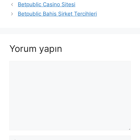
Betpublic Casino Sitesi
Betpublic Bahis Şirket Tercihleri
Yorum yapın
Yorum
İsim