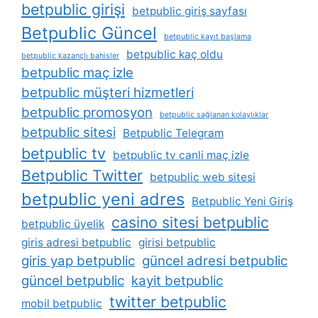
betpublic girişi
betpublic giriş sayfası
Betpublic Güncel
betpublic kayıt başlama
betpublic kaç oldu
betpublic kazançlı bahisler
betpublic maç izle
betpublic müşteri hizmetleri
betpublic promosyon
betpublic sağlanan kolaylıklar
betpublic sitesi
Betpublic Telegram
betpublic tv
betpublic tv canli maç izle
Betpublic Twitter
betpublic web sitesi
betpublic yeni adres
Betpublic Yeni Giriş
casino sitesi betpublic
betpublic üyelik
giris adresi betpublic
girisi betpublic
giris yap betpublic
güncel adresi betpublic
güncel betpublic
kayit betpublic
twitter betpublic
mobil betpublic