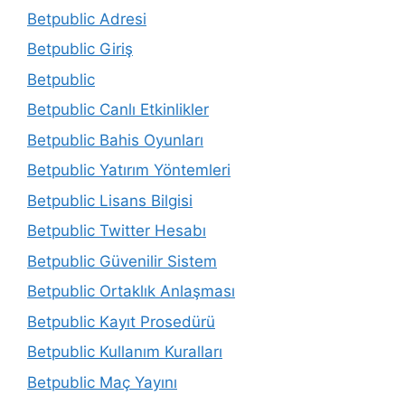
Betpublic Adresi
Betpublic Giriş
Betpublic
Betpublic Canlı Etkinlikler
Betpublic Bahis Oyunları
Betpublic Yatırım Yöntemleri
Betpublic Lisans Bilgisi
Betpublic Twitter Hesabı
Betpublic Güvenilir Sistem
Betpublic Ortaklık Anlaşması
Betpublic Kayıt Prosedürü
Betpublic Kullanım Kuralları
Betpublic Maç Yayını