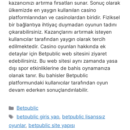
kazancınızı artırma fırsatları sunar. Sonuç olarak
ülkemizde en yaygın kullanılan casino
platformlarından ve casinolardan biridir. Fiziksel
bir bağlantıya ihtiyaç duymadan oyunun tadını
çıkarabilirsiniz. Kazançlarını artırmak isteyen
kullanıcılar tarafından yaygın olarak tercih
edilmektedir. Casino oyunları hakkında ek
detaylar için Betpublic web sitesini ziyaret
edebilirsiniz. Bu web sitesi aynı zamanda yasa
dışı spor etkinliklerine de bahis oynamanıza
olanak tanır. Bu bahisler Betpublic
platformundaki kullanıcılar tarafından oyun
devam ederken sonuçlandırılabilir.
Kategoriler
Betpublic
Etiketler
betpublic giris yap
,
betpublic lisanssız
oyunlar
,
betpublic site yapısı