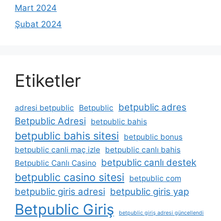
Mart 2024
Şubat 2024
Etiketler
betpublic adres
adresi betpublic
Betpublic
Betpublic Adresi
betpublic bahis
betpublic bahis sitesi
betpublic bonus
betpublic canli maç izle
betpublic canlı bahis
betpublic canlı destek
Betpublic Canlı Casino
betpublic casino sitesi
betpublic com
betpublic giris adresi
betpublic giris yap
Betpublic Giriş
betpublic giriş adresi güncellendi