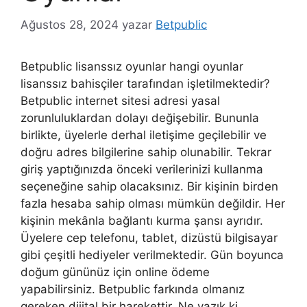
Ağustos 28, 2024
yazar
Betpublic
Betpublic lisanssız oyunlar hangi oyunlar
lisanssız bahisçiler tarafından işletilmektedir?
Betpublic internet sitesi adresi yasal
zorunluluklardan dolayı değişebilir. Bununla
birlikte, üyelerle derhal iletişime geçilebilir ve
doğru adres bilgilerine sahip olunabilir. Tekrar
giriş yaptığınızda önceki verilerinizi kullanma
seçeneğine sahip olacaksınız. Bir kişinin birden
fazla hesaba sahip olması mümkün değildir. Her
kişinin mekânla bağlantı kurma şansı ayrıdır.
Üyelere cep telefonu, tablet, dizüstü bilgisayar
gibi çeşitli hediyeler verilmektedir. Gün boyunca
doğum gününüz için online ödeme
yapabilirsiniz. Betpublic farkında olmanız
gereken dijital bir harekettir. Ne yazık ki