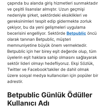
çapında bu alanda giriş hizmetleri sunmaktadır
ve çeşitli lisanslar almıştır. Uzun geçmişi
nedeniyle şirket, sektördeki eksiklikleri ve
gereksinimleri tespit edip gidermekte zorluk
çekiyor, bu da yeni gelişmeleri uygulama
becerisini engelliyor. Sektörde
Betpublic
öncü
olarak tanınan Betpublic, müşteri
memnuniyetine büyük önem vermektedir.
Betpublic için her birey eşit değerde olup, tüm
üyelerin eşit haklara sahip olmasını sağlayarak
sektör lideri olmayı hedefliyoruz. Ekşi Sözlük,
Twitter ve Facebook’takiler de dahil olmak
üzere sosyal medya kullanıcıları için popüler bir
adrestir.
Betpublic Günlük Ödüller
Kullanıcı Adı