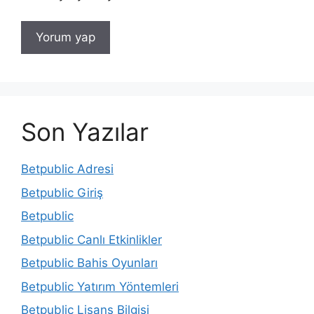
Son Yazılar
Betpublic Adresi
Betpublic Giriş
Betpublic
Betpublic Canlı Etkinlikler
Betpublic Bahis Oyunları
Betpublic Yatırım Yöntemleri
Betpublic Lisans Bilgisi