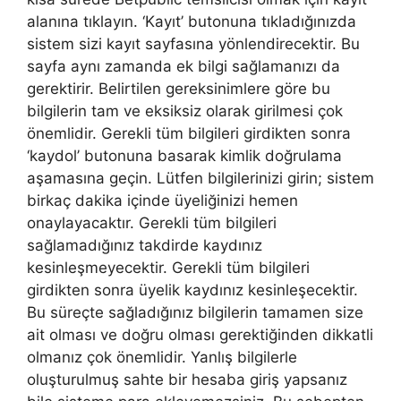
alanına tıklayın. ‘Kayıt’ butonuna tıkladığınızda
sistem sizi kayıt sayfasına yönlendirecektir. Bu
sayfa aynı zamanda ek bilgi sağlamanızı da
gerektirir. Belirtilen gereksinimlere göre bu
bilgilerin tam ve eksiksiz olarak girilmesi çok
önemlidir. Gerekli tüm bilgileri girdikten sonra
‘kaydol’ butonuna basarak kimlik doğrulama
aşamasına geçin. Lütfen bilgilerinizi girin; sistem
birkaç dakika içinde üyeliğinizi hemen
onaylayacaktır. Gerekli tüm bilgileri
sağlamadığınız takdirde kaydınız
kesinleşmeyecektir. Gerekli tüm bilgileri
girdikten sonra üyelik kaydınız kesinleşecektir.
Bu süreçte sağladığınız bilgilerin tamamen size
ait olması ve doğru olması gerektiğinden dikkatli
olmanız çok önemlidir. Yanlış bilgilerle
oluşturulmuş sahte bir hesaba giriş yapsanız