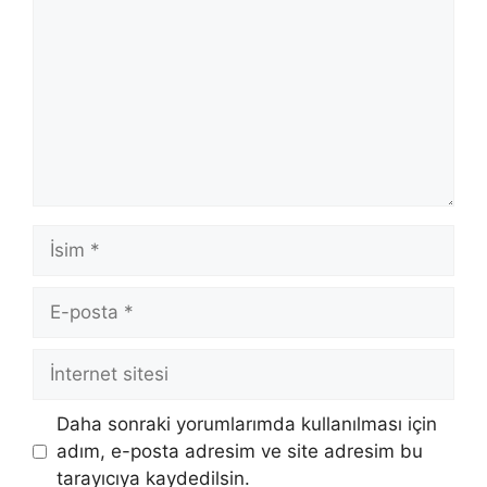
İsim
E-
posta
İnternet
sitesi
Daha sonraki yorumlarımda kullanılması için
adım, e-posta adresim ve site adresim bu
tarayıcıya kaydedilsin.