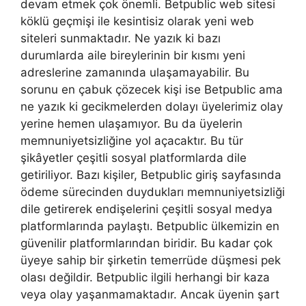
devam etmek çok önemli. Betpublic web sitesi
köklü geçmişi ile kesintisiz olarak yeni web
siteleri sunmaktadır. Ne yazık ki bazı
durumlarda aile bireylerinin bir kısmı yeni
adreslerine zamanında ulaşamayabilir. Bu
sorunu en çabuk çözecek kişi ise Betpublic ama
ne yazık ki gecikmelerden dolayı üyelerimiz olay
yerine hemen ulaşamıyor. Bu da üyelerin
memnuniyetsizliğine yol açacaktır. Bu tür
şikâyetler çeşitli sosyal platformlarda dile
getiriliyor. Bazı kişiler, Betpublic giriş sayfasında
ödeme sürecinden duydukları memnuniyetsizliği
dile getirerek endişelerini çeşitli sosyal medya
platformlarında paylaştı. Betpublic ülkemizin en
güvenilir platformlarından biridir. Bu kadar çok
üyeye sahip bir şirketin temerrüde düşmesi pek
olası değildir. Betpublic ilgili herhangi bir kaza
veya olay yaşanmamaktadır. Ancak üyenin şart